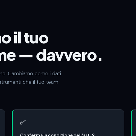
 il tuo
me — davvero.
amo. Cambiamo come i dati
 strumenti che il tuo team
✅
Conferma la condizione dell'art. 9