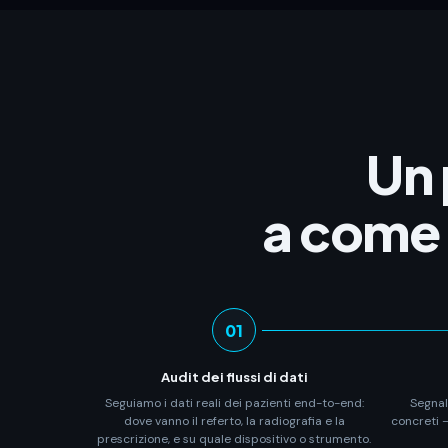
Un 
a come 
01
Audit dei flussi di dati
Seguiamo i dati reali dei pazienti end-to-end:
Segnali
dove vanno il referto, la radiografia e la
concreti —
prescrizione, e su quale dispositivo o strumento.