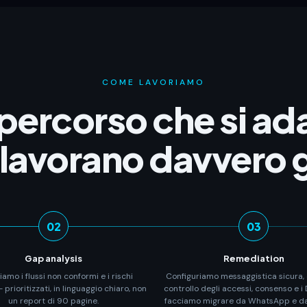
COME LAVORIAMO
percorso che si ad
lavorano davvero gl
02
03
Gap analysis
Remediation
amo i flussi non conformi e i rischi
Configuriamo messaggistica sicura, c
 prioritizzati, in linguaggio chiaro, non
controllo degli accessi, consenso e i 
un report di 90 pagine.
facciamo migrare da WhatsApp e dai