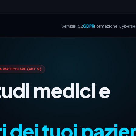
Servizi
NIS2
GDPR
Formazione Cybersec
 PARTICOLARE (ART. 9)
udi medici e
ri dei tuoi pazie