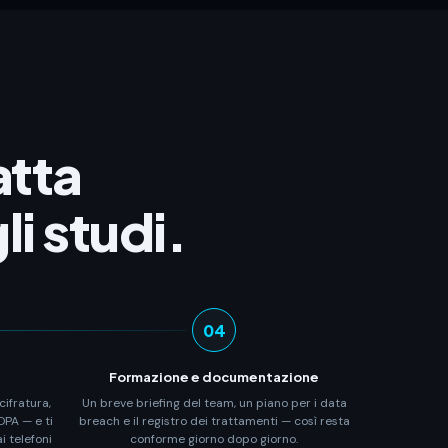
atta
i studi.
04
Formazione e documentazione
ifratura,
Un breve briefing del team, un piano per i data
DPA — e ti
breach e il registro dei trattamenti — così resta
 telefoni
conforme giorno dopo giorno.