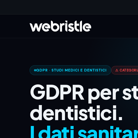
GDPR · STUDI MEDICI E DENTISTICI
⚠ CATEGORIA
GDPR per st
dentistici.
I dati sanita