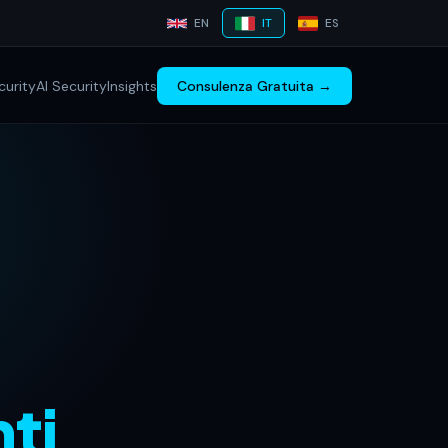
EN
IT
ES
urity
AI Security
Insights
Consulenza Gratuita →
nti