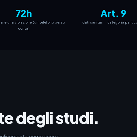
72h
Art. 9
care una violazione (un telefono perso
dati sanitari = categoria partic
conta)
e degli studi.
emplicemente come scorre