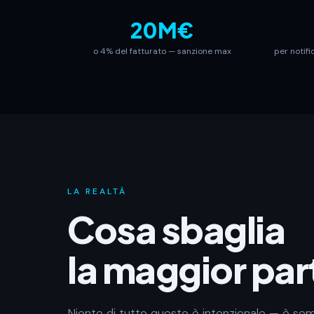
20M€
o 4% del fatturato — sanzione max
per notifi
LA REALTÀ
Cosa sbaglia
la maggior part
Niente di tutto questo è intenzionale — è s