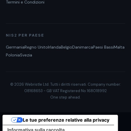
Termini e Condizioni
NIS2 PER PAESE
Germania
Regno Unito
Irlanda
Belgio
Danimarca
Paesi Bassi
Malta
Polonia
Svezia
© 2026 Webristle Ltd. Tutti i diritti riservati. Company number:
08168653 - GB VAT Registered No 168018992
One step ahead.
Le tue preferenze relative alla privacy
Informativa sulla raccolta