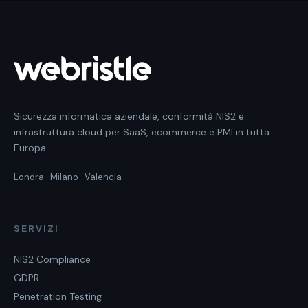
sicurezza mappate sugli articoli della NIS2. Puoi ricevere il
report completo via email e prenotare una consulenza
gratuita con uno specialista NIS2.
Sicurezza informatica aziendale, conformità NIS2 e
infrastruttura cloud per SaaS, ecommerce e PMI in tutta
Europa.
Londra · Milano · Valencia
SERVIZI
NIS2 Compliance
GDPR
Penetration Testing